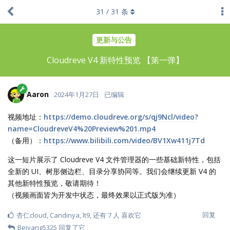
31
/
31
条
更新与公告
Cloudreve V4 新特性预览 【第一弹】
Aaron
2024年1月27日
已编辑
视频地址：
https://demo.cloudreve.org/s/qj9Ncl/video?
name=CloudreveV4%20Preview%201.mp4
（备用）：
https://www.bilibili.com/video/BV1Xw411j7Td
这一短片展示了 Cloudreve V4 文件管理器的一些基础新特性，包括
全新的 UI、树形侧边栏、目录分享协同等。我们会继续更新 V4 的
其他新特性预览，敬请期待！
（视频画面皆为开发中状态，最终效果以正式版为准）
回复
杏仁cloud
,
Candinya
,
lt9
, 还有
7
人
喜欢它
Beiyang5325
回复了它