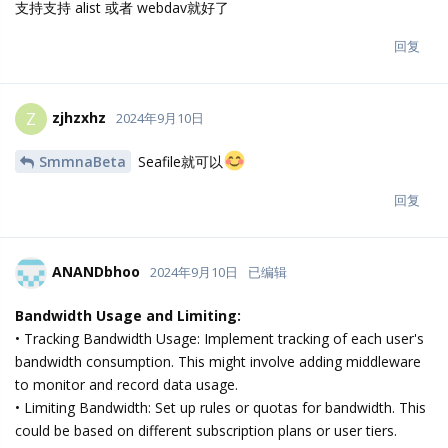
支持支持 alist 或者 webdav就好了
回复
zjhzxhz
Z
2024年9月10日
SmmnaBeta
Seafile就可以
回复
ANANDbhoo
2024年9月10日
已编辑
Bandwidth Usage and Limiting:
• Tracking Bandwidth Usage: Implement tracking of each user's
bandwidth consumption. This might involve adding middleware
to monitor and record data usage.
• Limiting Bandwidth: Set up rules or quotas for bandwidth. This
could be based on different subscription plans or user tiers.