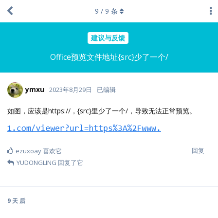
9
/
9
条
建议与反馈
Office预览文件地址{src}少了一个/
ymxu
2023年8月29日
已编辑
如图，应该是https://，{src}里少了一个/，导致无法正常预览。
回复
ezuxoay
喜欢它
YUDONGLING
回复了它
9 天
后