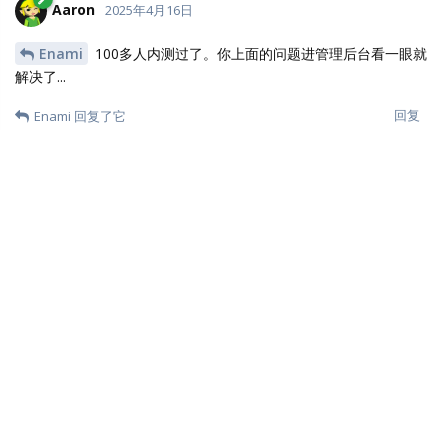
abang
2025年4月17日
请问怎么从sqlite 转mysql
回复
GeorgeWu
回复了它
Enami
E
2025年4月17日
Aaron
图片和文档解决了，赞，现在就还剩表格了，表格还是
无法预览和打开
回复
LTOWl
L
2025年4月17日