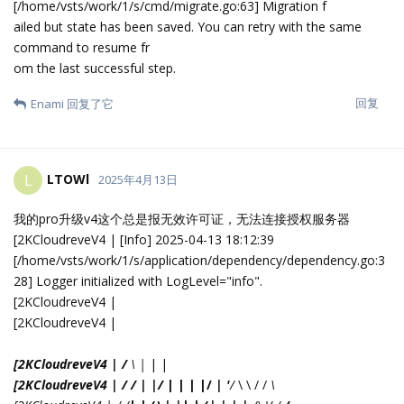
database connection...
[2KCloudreveV4 | [Info] 2025-04-13 18:12:39
[/home/vsts/work/1/s/inventory/client.go:72] Connect to SQLite
database "/app/data/cloudreve.db".
[2KCloudreveV4 | [Info] 2025-04-13 18:12:39
[/home/vsts/work/1/s/inventory/client.go:48] Database schema
is up to date.
[2KCloudreveV4 | [Error] 2025-04-13 18:12:39
[/home/vsts/work/1/s/pkg/licensemanager/licensemanager.go:1
42] Invalid license.
回复
abang
和
Enami
回复了它
dxyaozi
2025年4月14日
啥时候支持后台一键更新呀
回复
Enami
回复了它