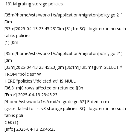
LTOWl
L
2025年4月13日
我的pro升级v4这个总是报无效许可证，无法连接授权服务器
[2KCloudreveV4 | [Info] 2025-04-13 18:12:39
[/home/vsts/work/1/s/application/dependency/dependency.go:3
28] Logger initialized with LogLevel="info".
[2KCloudreveV4 |
[2KCloudreveV4 |
[2KCloudreveV4 | /
\ |
| |
[2KCloudreveV4 | / / | |/
| | | |/
| '
/
\ \ / /
\
[2KCloudreveV4 | / /
| | (
) | |
| | (
| | | |
/\ V /
/
[2KCloudreveV4 | _
/|
|_
/ _
,
|_
,
|
| _
| _/ ___|
[2KCloudreveV4 |
[2KCloudreveV4 | V4.0.0-beta.3 Commit #71b9e39 Pro=true
[2KCloudreveV4 |
================================================
[2KCloudreveV4 |
[2KCloudreveV4 | [Info] 2025-04-13 18:12:39
[/home/vsts/work/1/s/inventory/client.go:57] Initializing