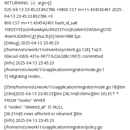
[0m
[33m[2025-04-13 23:45:23][0m [36;1m[1.95ms][0m SELECT *
FROM "policies" W
HERE "policies"."deleted_at" IS NULL
[36;31m[0 rows affected or returned ][0m
[Error] 2025-04-13 23:45:23
[/home/vsts/work/1/s/cmd/migrate.go:62] Failed to m
igrate: failed to list v3 storage policies: SQL logic error: no such
table: poli
cies (1)
[Info] 2025-04-13 23:45:23
[/home/vsts/work/1/s/cmd/migrate.go:63] Migration f
ailed but state has been saved. You can retry with the same
command to resume fr
om the last successful step.
回复
Enami
回复了它