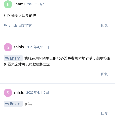
Enami
E
2025年4月15日
用了最新的pro版本，我点分享后为啥链接跳转成localhost：5212
了？
回复
Enami
E
2025年4月15日
跳转后还无法打开网站
回复
LTOWl
L
2025年4月15日
Enami
暂时别用，等到V4正常像V3一样，用授权文件安装在
搞。目前V4需要命令传参进行云端授权，服务器很容易无法正常连