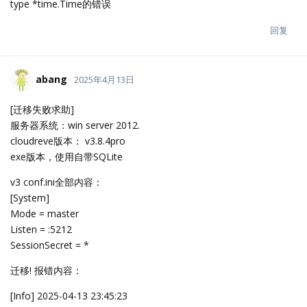
[Info] 2025-04-13 23:45:23
[/home/vsts/work/1/s/application/migrator/settings.
go:286] Found 0 v3 setting pairs to be migrated.
[Debug] 2025-04-13 23:45:23
[/home/vsts/work/1/s/inventory/client.go:126] drive
r.Tx(c500eca3-0dcb-431e-9877-b22e2d8c1907): started
[Debug] 2025-04-13 23:45:23
[/home/vsts/work/1/s/inventory/client.go:126] Tx(c5
00eca3-0dcb-431e-9877-b22e2d8c1907).Query: query=INSERT
INTO
(
settings
create
,
,
,
) VALUES (?, ?, ?, ?)
d_at
updated_at
name
value
RETURNING
args=[2
id
025-04-13 23:45:23.892786 +0800 CST m=+1.434542401 2025-
04-13 23:45:23.892786 +0
800 CST m=+1.434542401 hash_id_salt
1tBSEYYEzuSHha4AqVu3Wz53TroQhzeb6YOVtS6mgOYD
4rwmUGXRmCg1jhuL5tjG] time=988.5µs
[Debug] 2025-04-13 23:45:23
[/home/vsts/work/1/s/inventory/client.go:126] Tx(c5