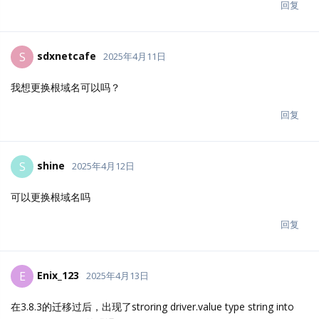
cloudreve版本： v3.8.4pro
exe版本，使用自带SQLite
v3 conf.ini全部内容：
[System]
Mode = master
Listen = :5212
SessionSecret = *
迁移! 报错内容：
[Info] 2025-04-13 23:45:23
[/home/vsts/work/1/s/application/migrator/settings.
go:279] Migrating settings...
[35m(/home/vsts/work/1/s/application/migrator/settings.go:282)
[0m
[33m[2025-04-13 23:45:23][0m [36;1m[0.97ms][0m SELECT *
FROM "settings" W
HERE "settings"."deleted_at" IS NULL
[36;31m[0 rows affected or returned ][0m