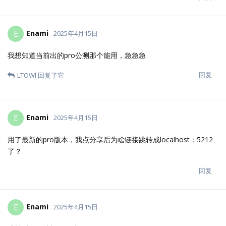
接到授权服务器(我3个服务器[美国，香港，广东服务器]试过了)，出
现了2个情况，①连接不到授权服务器；②许可证无效
回复
Enami
E
2025年4月16日
LTOWl
他们内部人员不进行测试的吗，直接搞出来公测，遇到
问题我们又无法处理，该咋搞
回复
Enami
E
2025年4月16日
花了钱还用不了，这不是扯淡吗，楼主发了帖子都不看的嘛
回复
LTOWl
和
Aaron
回复了它