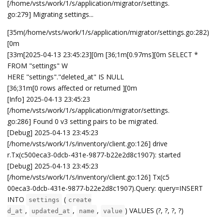
00eca3-0dcb-431e-9877-b22e2d8c1907): committed
[Info] 2025-04-13 23:45:23
[/home/vsts/work/1/s/application/migrator/node.go:1
5] Migrating nodes...
[35m(/home/vsts/work/1/s/application/migrator/node.go:18)[0m
[33m[2025-04-13 23:45:23][0m [36;1m[0.00ms][0m SELECT *
FROM "nodes" WHER
E "nodes"."deleted_at" IS NULL
[36;31m[0 rows affected or returned ][0m
[Info] 2025-04-13 23:45:23
[/home/vsts/work/1/s/application/migrator/policy.go
:19] Migrating storage policies...
[35m(/home/vsts/work/1/s/application/migrator/policy.go:21)
[0m
[33m[2025-04-13 23:45:23][0m [31;1m SQL logic error: no such
table: policies
(1) [0m
[35m(/home/vsts/work/1/s/application/migrator/policy.go:21)