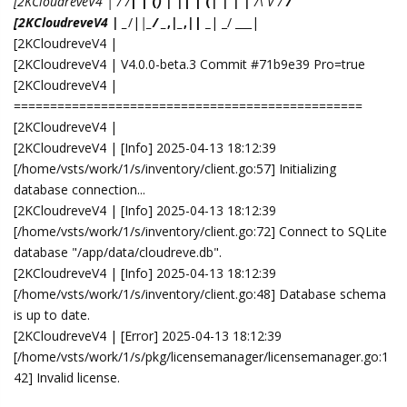
[2KCloudreveV4 | / /
| | (
) | |
| | (
| | | |
/\ V /
/
[2KCloudreveV4 | _
/|
|_
/ _
,
|_
,
|
| _
| _/ ___|
[2KCloudreveV4 |
[2KCloudreveV4 | V4.0.0-beta.3 Commit #71b9e39 Pro=true
[2KCloudreveV4 |
================================================
[2KCloudreveV4 |
[2KCloudreveV4 | [Info] 2025-04-13 18:12:39
[/home/vsts/work/1/s/inventory/client.go:57] Initializing
database connection...
[2KCloudreveV4 | [Info] 2025-04-13 18:12:39
[/home/vsts/work/1/s/inventory/client.go:72] Connect to SQLite
database "/app/data/cloudreve.db".
[2KCloudreveV4 | [Info] 2025-04-13 18:12:39
[/home/vsts/work/1/s/inventory/client.go:48] Database schema
is up to date.
[2KCloudreveV4 | [Error] 2025-04-13 18:12:39
[/home/vsts/work/1/s/pkg/licensemanager/licensemanager.go:1
42] Invalid license.