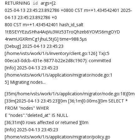
RETURNING
args=[2
id
025-04-13 23:45:23.892786 +0800 CST m=+1.434542401 2025-
04-13 23:45:23.892786 +0
800 CST m=+1.434542401 hash_id_salt
1tBSEYYEzuSHha4AqVu3Wz53TroQhzeb6YOVtS6mgOYD
4rwmUGXRmCg1jhuL5tjG] time=988.5µs
[Debug] 2025-04-13 23:45:23
[/home/vsts/work/1/s/inventory/client.go:126] Tx(c5
00eca3-0dcb-431e-9877-b22e2d8c1907): committed
[Info] 2025-04-13 23:45:23
[/home/vsts/work/1/s/application/migrator/node.go:1
5] Migrating nodes...
[35m(/home/vsts/work/1/s/application/migrator/node.go:18)[0m
[33m[2025-04-13 23:45:23][0m [36;1m[0.00ms][0m SELECT *
FROM "nodes" WHER
E "nodes"."deleted_at" IS NULL
[36;31m[0 rows affected or returned ][0m
[Info] 2025-04-13 23:45:23
[/home/vsts/work/1/s/application/migrator/policy.go