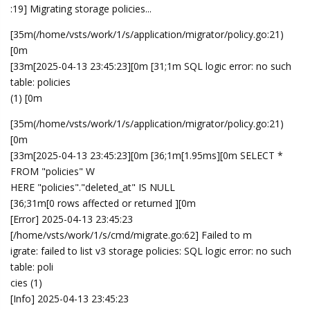
:19] Migrating storage policies...
[35m(/home/vsts/work/1/s/application/migrator/policy.go:21)
[0m
[33m[2025-04-13 23:45:23][0m [31;1m SQL logic error: no such
table: policies
(1) [0m
[35m(/home/vsts/work/1/s/application/migrator/policy.go:21)
[0m
[33m[2025-04-13 23:45:23][0m [36;1m[1.95ms][0m SELECT *
FROM "policies" W
HERE "policies"."deleted_at" IS NULL
[36;31m[0 rows affected or returned ][0m
[Error] 2025-04-13 23:45:23
[/home/vsts/work/1/s/cmd/migrate.go:62] Failed to m
igrate: failed to list v3 storage policies: SQL logic error: no such
table: poli
cies (1)
[Info] 2025-04-13 23:45:23