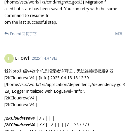
[/home/vsts/work/1/s/cmd/migrate.go:63] Migration f
ailed but state has been saved. You can retry with the same
command to resume fr
om the last successful step.
回复
Enami
回复了它
LTOWl
L
2025年4月13日
我的pro升级v4这个总是报无效许可证，无法连接授权服务器
[2KCloudreveV4 | [Info] 2025-04-13 18:12:39
[/home/vsts/work/1/s/application/dependency/dependency.go:3
28] Logger initialized with LogLevel="info".
[2KCloudreveV4 |
[2KCloudreveV4 |
[2KCloudreveV4 | /
\ |
| |
[2KCloudreveV4 | / / | |/
| | | |/
| '
/
\ \ / /
\