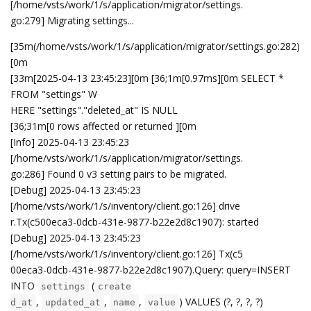
[/home/vsts/work/1/s/application/migrator/settings.
go:279] Migrating settings...
[35m(/home/vsts/work/1/s/application/migrator/settings.go:282)
[0m
[33m[2025-04-13 23:45:23][0m [36;1m[0.97ms][0m SELECT *
FROM "settings" W
HERE "settings"."deleted_at" IS NULL
[36;31m[0 rows affected or returned ][0m
[Info] 2025-04-13 23:45:23
[/home/vsts/work/1/s/application/migrator/settings.
go:286] Found 0 v3 setting pairs to be migrated.
[Debug] 2025-04-13 23:45:23
[/home/vsts/work/1/s/inventory/client.go:126] drive
r.Tx(c500eca3-0dcb-431e-9877-b22e2d8c1907): started
[Debug] 2025-04-13 23:45:23
[/home/vsts/work/1/s/inventory/client.go:126] Tx(c5
00eca3-0dcb-431e-9877-b22e2d8c1907).Query: query=INSERT
INTO
(
settings
create
,
,
,
) VALUES (?, ?, ?, ?)
d_at
updated_at
name
value