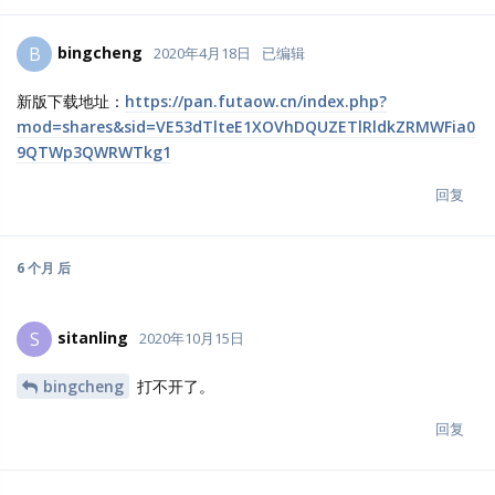
bingcheng
B
2020年4月18日
已编辑
新版下载地址：
https://pan.futaow.cn/index.php?
mod=shares&sid=VE53dTlteE1XOVhDQUZETlRldkZRMWFia0
9QTWp3QWRWTkg1
回复
6 个月
后
sitanling
S
2020年10月15日
bingcheng
打不开了。
回复