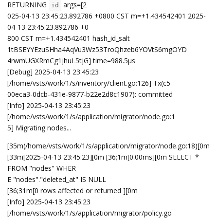
RETURNING
args=[2
id
025-04-13 23:45:23.892786 +0800 CST m=+1.434542401 2025-
04-13 23:45:23.892786 +0
800 CST m=+1.434542401 hash_id_salt
1tBSEYYEzuSHha4AqVu3Wz53TroQhzeb6YOVtS6mgOYD
4rwmUGXRmCg1jhuL5tjG] time=988.5µs
[Debug] 2025-04-13 23:45:23
[/home/vsts/work/1/s/inventory/client.go:126] Tx(c5
00eca3-0dcb-431e-9877-b22e2d8c1907): committed
[Info] 2025-04-13 23:45:23
[/home/vsts/work/1/s/application/migrator/node.go:1
5] Migrating nodes...
[35m(/home/vsts/work/1/s/application/migrator/node.go:18)[0m
[33m[2025-04-13 23:45:23][0m [36;1m[0.00ms][0m SELECT *
FROM "nodes" WHER
E "nodes"."deleted_at" IS NULL
[36;31m[0 rows affected or returned ][0m
[Info] 2025-04-13 23:45:23
[/home/vsts/work/1/s/application/migrator/policy.go