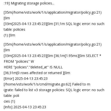
:19] Migrating storage policies...
[35m(/home/vsts/work/1/s/application/migrator/policy.go:21)
[0m
[33m[2025-04-13 23:45:23][0m [31;1m SQL logic error: no such
table: policies
(1) [0m
[35m(/home/vsts/work/1/s/application/migrator/policy.go:21)
[0m
[33m[2025-04-13 23:45:23][0m [36;1m[1.95ms][0m SELECT *
FROM "policies" W
HERE "policies"."deleted_at" IS NULL
[36;31m[0 rows affected or returned ][0m
[Error] 2025-04-13 23:45:23
[/home/vsts/work/1/s/cmd/migrate.go:62] Failed to m
igrate: failed to list v3 storage policies: SQL logic error: no such
table: poli
cies (1)
[Info] 2025-04-13 23:45:23