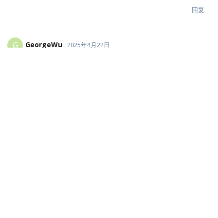
回复
GeorgeWu
G
2025年4月22日
abang
运行命令可以指定一个config文件，用-c来指定，这个
config.ini的文件可以写如mysql的配置。
具体参考文档：
https://docs.cloudreve.org/getting-
started/config#shi-yong-mysql
by the way：搞IT，先学会有问题先找文档，问是没用的，看就完
了。
回复
abang
回复了它
chunfengyao
2025年4月23日
V4是不支持导入本地文件了吗？还是入口换了？