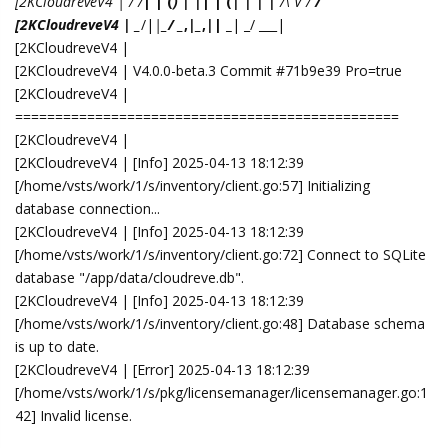
[2KCloudreveV4 | / /
| | (
) | |
| | (
| | | |
/\ V /
/
[2KCloudreveV4 | _
/|
|_
/ _
,
|_
,
|
| _
| _/ ___|
[2KCloudreveV4 |
[2KCloudreveV4 | V4.0.0-beta.3 Commit #71b9e39 Pro=true
[2KCloudreveV4 |
================================================
[2KCloudreveV4 |
[2KCloudreveV4 | [Info] 2025-04-13 18:12:39
[/home/vsts/work/1/s/inventory/client.go:57] Initializing
database connection...
[2KCloudreveV4 | [Info] 2025-04-13 18:12:39
[/home/vsts/work/1/s/inventory/client.go:72] Connect to SQLite
database "/app/data/cloudreve.db".
[2KCloudreveV4 | [Info] 2025-04-13 18:12:39
[/home/vsts/work/1/s/inventory/client.go:48] Database schema
is up to date.
[2KCloudreveV4 | [Error] 2025-04-13 18:12:39
[/home/vsts/work/1/s/pkg/licensemanager/licensemanager.go:1
42] Invalid license.