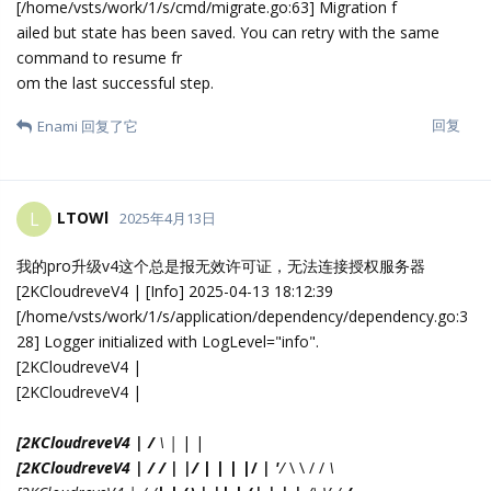
[/home/vsts/work/1/s/cmd/migrate.go:63] Migration f
ailed but state has been saved. You can retry with the same
command to resume fr
om the last successful step.
回复
Enami
回复了它
LTOWl
L
2025年4月13日
我的pro升级v4这个总是报无效许可证，无法连接授权服务器
[2KCloudreveV4 | [Info] 2025-04-13 18:12:39
[/home/vsts/work/1/s/application/dependency/dependency.go:3
28] Logger initialized with LogLevel="info".
[2KCloudreveV4 |
[2KCloudreveV4 |
[2KCloudreveV4 | /
\ |
| |
[2KCloudreveV4 | / / | |/
| | | |/
| '
/
\ \ / /
\