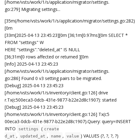
[/home/vsts/work/1/s/application/migrator/settings.
go:279] Migrating settings...
[35m(/home/vsts/work/1/s/application/migrator/settings.go:282)
[0m
[33m[2025-04-13 23:45:23][0m [36;1m[0.97ms][0m SELECT *
FROM "settings" W
HERE "settings"."deleted_at" IS NULL
[36;31m[0 rows affected or returned ][0m
[Info] 2025-04-13 23:45:23
[/home/vsts/work/1/s/application/migrator/settings.
go:286] Found 0 v3 setting pairs to be migrated.
[Debug] 2025-04-13 23:45:23
[/home/vsts/work/1/s/inventory/client.go:126] drive
r.Tx(c500eca3-0dcb-431e-9877-b22e2d8c1907): started
[Debug] 2025-04-13 23:45:23
[/home/vsts/work/1/s/inventory/client.go:126] Tx(c5
00eca3-0dcb-431e-9877-b22e2d8c1907).Query: query=INSERT
INTO
(
settings
create
,
,
,
) VALUES (?, ?, ?, ?)
d_at
updated_at
name
value